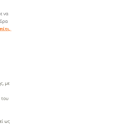
ε να
έδρα
πίτι,
ς, με
 του
εί ως