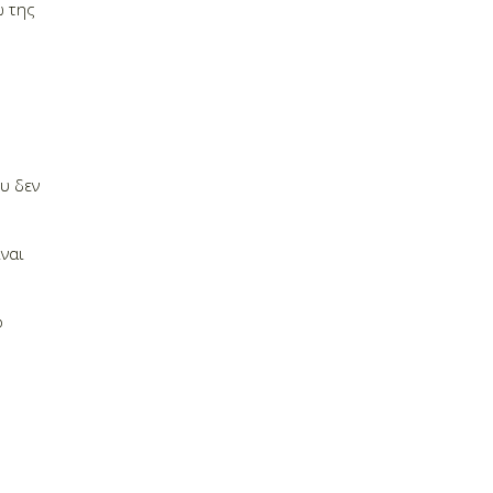
ω της
υ δεν
ίναι
ο