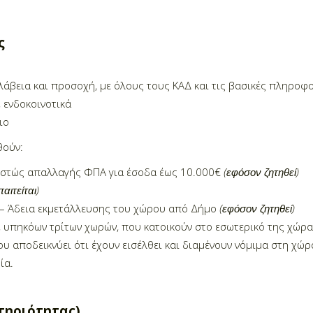
ς
άβεια και προσοχή, με όλους τους ΚΑΔ και τις βασικές πληροφ
 ενδοκοινοτικά
ιο
θούν:
εστώς απαλλαγής ΦΠΑ για έσοδα έως 10.000€
(εφόσον ζητηθεί)
αιτείται)
 – Άδεια εκμετάλλευσης του χώρου από Δήμο
(εφόσον ζητηθεί)
υπηκόων τρίτων χωρών, που κατοικούν στο εσωτερικό της χώρ
υ αποδεικνύει ότι έχουν εισέλθει και διαμένουν νόμιμα στη χώρ
ία.
τηριότητας)