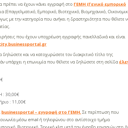
α πρέπει να έχουν κάνει εγγραφή στο
ΓΕΜΗ (Γενικό εμπορικό
α (Επαγγελματικό, Εμπορικό, Βιοτεχνικό, Βιομηχανικό, Οικονομικ
λόγως με την κατηγορία που ανήκει η δραστηριότητα που θέλετε ν
τίας.
ειρήσεις που έχουν υποχρέωση εγγραφής πανελλαδικά και είναι
city.businessportal.gr
 δηλώσετε και να κατοχυρώσετε τον διακριτικό τίτλο της
εάν υπάρχει η επωνυμία που θέλετε να δηλώσετε στη σελίδα
έλε
0€
 : 30,00€
ήριο : 11
,00€
α
businessportal – εγγραφή στο ΓΕΜΗ.
Σε περίπτωση που
κοινωνία μέσω email ή τηλεφώνου στο αντίστοιχο τμήμα
μπορικό, Βιοτεχνικό, Τεχνικό κλπ μετά την έναρξη εργασιών στη Δ