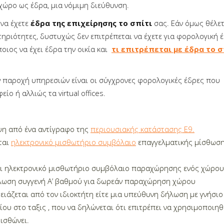
χώρο ως έδρα, μια νόμιμη διεύθυνση.
να έχετε
έδρα της επιχείρησης το σπίτι
σας. Εάν όμως θέλετ
τηριότητες, δυστυχώς δεν επιτρέπεται να έχετε για φορολογική 
ποιος να έχει έδρα την οικία και
τι επιτρέπεται με έδρα το σ
ην παροχή υπηρεσιών είναι οι σύγχρονες φορολογικές έδρες που
ο ή αλλιώς τα virtual offices.
αψη από ένα αντίγραφο της
περιουσιακής κατάστασης Ε9.
εται
ηλεκτρονικό μισθωτήριο συμβόλαιο
επαγγελματικής μίσθωση
ται ηλεκτρονικό μισθωτήριο συμβόλαιο παραχώρησης ενός χώρου
ήλωση συγγενή Α’ βαθμού για δωρεάν παραχώρηση χώρου
ρειάζεται από τον ιδιοκτήτη είτε μια υπεύθυνη δήλωση με γνήσιο
ου στο ταξις , που να δηλώνεται ότι επιτρέπει να χρησιμοποιηθ
ισθώνει.