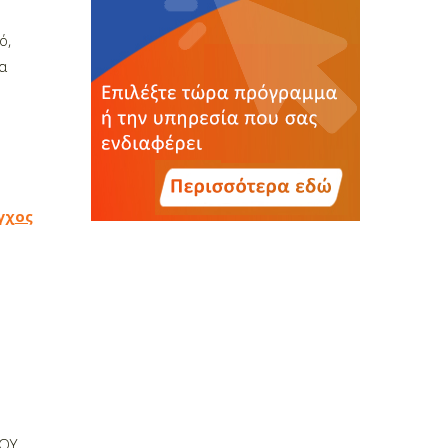
ό,
α
γχος
ΟΥ.