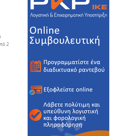
α
από 2