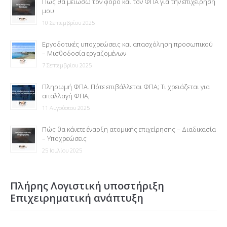
Πως θα μειώσω τον φόρο και τον ΦΠΑ για την επιχείρηση
μου
10 Σεπτεμβρίου 2025
Εργοδοτικές υποχρεώσεις και απασχόληση προσωπικού
– Μισθοδοσία εργαζομένων
7 Σεπτεμβρίου 2025
Πληρωμή ΦΠΑ. Πότε επιβάλλεται ΦΠΑ; Τι χρειάζεται για
απαλλαγή ΦΠΑ;
11 Αυγούστου 2025
Πώς θα κάνετε έναρξη ατομικής επιχείρησης – Διαδικασία
– Υποχρεώσεις
25 Ιουλίου 2025
Πλήρης Λογιστική υποστήριξη
Επιχειρηματική ανάπτυξη